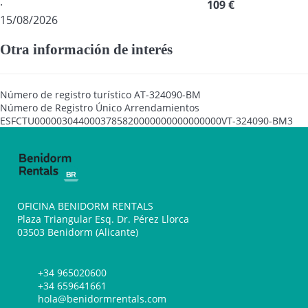
·
109 €
15/08/2026
Otra información de interés
Número de registro turístico
AT-324090-BM
Número de Registro Único Arrendamientos
ESFCTU0000030440003785820000000000000000VT-324090-BM3
OFICINA BENIDORM RENTALS
Plaza Triangular Esq. Dr. Pérez Llorca
03503 Benidorm (Alicante)
+34 965020600
+34 659641661
hola@benidormrentals.com