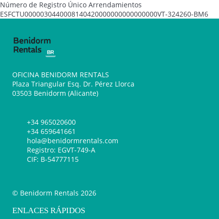
Número de Registro Único Arrendamientos
ESFCTU0000030440008140420000000000000000VT-324260-BM6
OFICINA BENIDORM RENTALS
Plaza Triangular Esq. Dr. Pérez Llorca
03503 Benidorm (Alicante)
+34 965020600
+34 659641661
hola@benidormrentals.com
Registro: EGVT-749-A
CIF: B-54777115
© Benidorm Rentals 2026
ENLACES RÁPIDOS