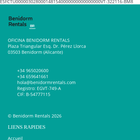
ESFCTU0000030280001481540000000000000000VT-322116-BM8
OFICINA BENIDORM RENTALS
Plaza Triangular Esq. Dr. Pérez Llorca
03503 Benidorm (Alicante)
+34 965020600
+34 659641661
hola@benidormrentals.com
Registro: EGVT-749-A
CIF: B-54777115
© Benidorm Rentals 2026
LIENS RAPIDES
Accueil