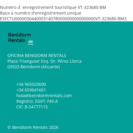
Numéro d´enregistrement touristique
VT-323680-BM
Baux à numéro d'enregistrement unique
ESFCTU0000030440003140780000000000000000VT-323680-BM3
OFICINA BENIDORM RENTALS
Plaza Triangular Esq. Dr. Pérez Llorca
03503 Benidorm (Alicante)
+34 965020600
+34 659641661
hola@benidormrentals.com
Registro: EGVT-749-A
CIF: B-54777115
© Benidorm Rentals 2026