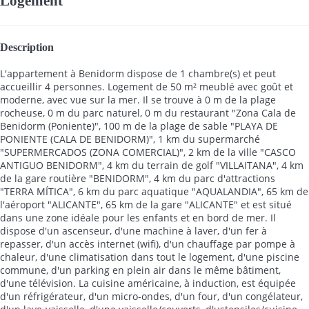
Logement
Description
L'appartement à Benidorm dispose de 1 chambre(s) et peut
accueillir 4 personnes. Logement de 50 m² meublé avec goût et
moderne, avec vue sur la mer. Il se trouve à 0 m de la plage
rocheuse, 0 m du parc naturel, 0 m du restaurant "Zona Cala de
Benidorm (Poniente)", 100 m de la plage de sable "PLAYA DE
PONIENTE (CALA DE BENIDORM)", 1 km du supermarché
"SUPERMERCADOS (ZONA COMERCIAL)", 2 km de la ville "CASCO
ANTIGUO BENIDORM", 4 km du terrain de golf "VILLAITANA", 4 km
de la gare routière "BENIDORM", 4 km du parc d'attractions
"TERRA MÍTICA", 6 km du parc aquatique "AQUALANDIA", 65 km de
l'aéroport "ALICANTE", 65 km de la gare "ALICANTE" et est situé
dans une zone idéale pour les enfants et en bord de mer. Il
dispose d'un ascenseur, d'une machine à laver, d'un fer à
repasser, d'un accès internet (wifi), d'un chauffage par pompe à
chaleur, d'une climatisation dans tout le logement, d'une piscine
commune, d'un parking en plein air dans le même bâtiment,
d'une télévision. La cuisine américaine, à induction, est équipée
d'un réfrigérateur, d'un micro-ondes, d'un four, d'un congélateur,